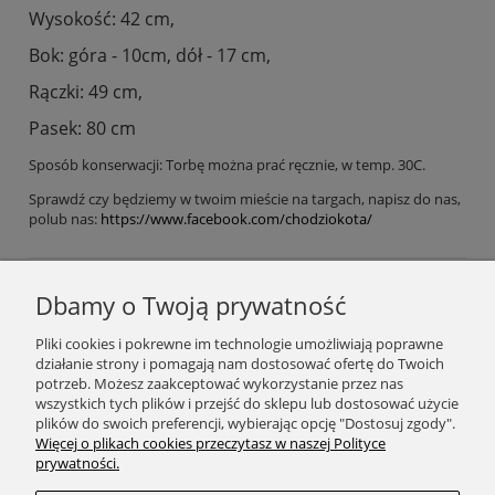
Wysokość: 42 cm,
Bok: góra - 10cm, dół - 17 cm,
Rączki: 49 cm,
Pasek: 80 cm
Sposób konserwacji: Torbę można prać ręcznie, w temp. 30C.
Sprawdź czy będziemy w twoim mieście na targach, napisz do nas,
polub nas:
https://www.facebook.com/chodziokota/
Dbamy o Twoją prywatność
Podaj swój adres e-mail, jeżeli chcesz otrzymywać
Pliki cookies i pokrewne im technologie umożliwiają poprawne
informacje o nowościach i promocjach.
działanie strony i pomagają nam dostosować ofertę do Twoich
potrzeb. Możesz zaakceptować wykorzystanie przez nas
wszystkich tych plików i przejść do sklepu lub dostosować użycie
plików do swoich preferencji, wybierając opcję "Dostosuj zgody".
Zapisz się
Więcej o plikach cookies przeczytasz w naszej Polityce
prywatności.