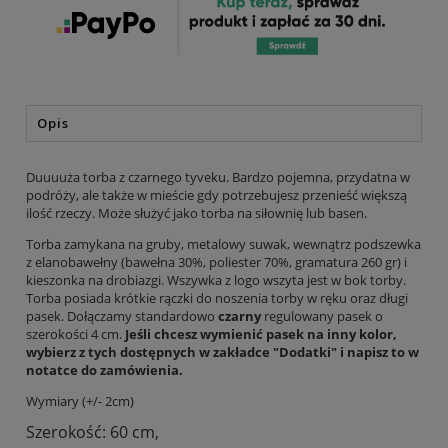
Opis
Duuuuża torba z czarnego tyveku. Bardzo pojemna, przydatna w
podróży, ale także w mieście gdy potrzebujesz przenieść większą
ilość rzeczy. Może służyć jako torba na siłownię lub basen.
Torba zamykana na gruby, metalowy suwak, wewnątrz podszewka
z elanobawełny (bawełna 30%, poliester 70%, gramatura 260 gr) i
kieszonka na drobiazgi. Wszywka z logo wszyta jest w bok torby.
Torba posiada krótkie rączki do noszenia torby w ręku oraz długi
pasek. Dołączamy standardowo
czarny
regulowany pasek o
szerokości 4 cm.
Jeśli chcesz wymienić pasek na inny kolor,
wybierz z tych dostępnych w zakładce "Dodatki" i napisz to w
notatce do zamówienia.
Wymiary (+/- 2cm)
Szerokość: 60 cm,