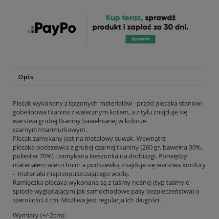
Opis
Plecak wykonany z łączonych materiałów - przód plecaka stanowi
gobelinowa tkanina z walecznym kotem, a z tyłu znajduje się
warstwa grubej tkaniny bawełnianej w kolorze
czarnym/marmurkowym.
Plecak zamykany jest na metalowy suwak. Wewnątrz
plecaka podszewka z grubej czarnej tkaniny (260 gr, bawełna 30%,
poliester 70%) i zamykana kieszonka na drobiazgi. Pomiędzy
materiałem wierzchnim a podszewką znajduje się warstwa kordury
- materiału nieprzepuszczającego wodę.
Ramiączka plecaka wykonane są z taśmy nośnej (typ taśmy o
splocie wyglądającym jak samochodowe pasy bezpieczeństwa) o
szerokości 4 cm. Możliwa jest regulacja ich długości.
Wymiary (+/-2cm):