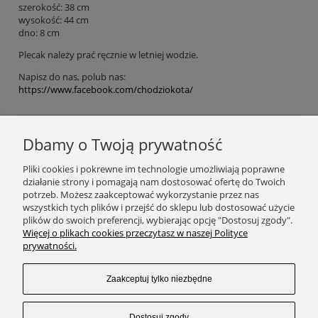
szerokość: 38 cm
wysokość: 44 cm
dno: 8 cm
Plecak należy prać ręcznie w letniej wodzie.
Napisz do nas, polub nas:
https://www.facebook.com/chodziokota/
Dbamy o Twoją prywatność
Podaj swój adres e-mail, jeżeli chcesz otrzymywać
Pliki cookies i pokrewne im technologie umożliwiają poprawne
informacje o nowościach i promocjach.
działanie strony i pomagają nam dostosować ofertę do Twoich
potrzeb. Możesz zaakceptować wykorzystanie przez nas
wszystkich tych plików i przejść do sklepu lub dostosować użycie
plików do swoich preferencji, wybierając opcję "Dostosuj zgody".
Zapisz się
Więcej o plikach cookies przeczytasz w naszej Polityce
prywatności.
Zaakceptuj tylko niezbędne
SKLEP
Dostosuj zgody