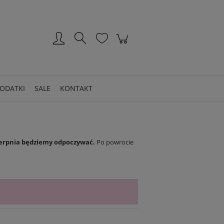
Zarejestruj się
Zaloguj się
ODATKI
SALE
KONTAKT
sierpnia będziemy odpoczywać.
Po powrocie