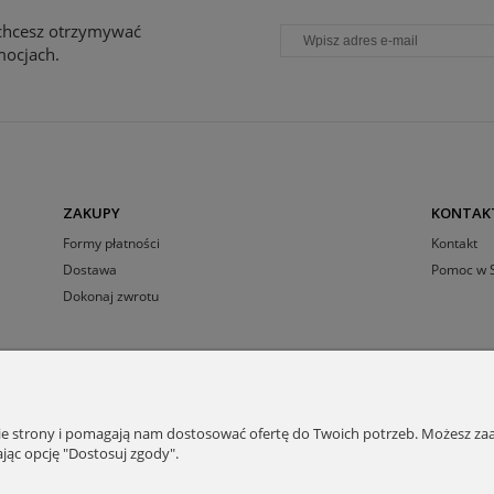
i chcesz otrzymywać
mocjach.
ZAKUPY
KONTAK
Formy płatności
Kontakt
Dostawa
Pomoc w 
Dokonaj zwrotu
Sklep internetowy Shoper.pl
nie strony i pomagają nam dostosować ofertę do Twoich potrzeb. Możesz zaa
jąc opcję "Dostosuj zgody".