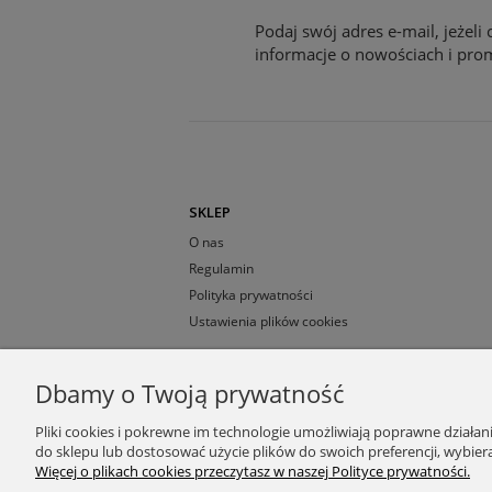
Podaj swój adres e-mail, jeżel
informacje o nowościach i pro
SKLEP
O nas
Regulamin
Polityka prywatności
Ustawienia plików cookies
Dbamy o Twoją prywatność
Pliki cookies i pokrewne im technologie umożliwiają poprawne działa
do sklepu lub dostosować użycie plików do swoich preferencji, wybiera
Więcej o plikach cookies przeczytasz w naszej Polityce prywatności.