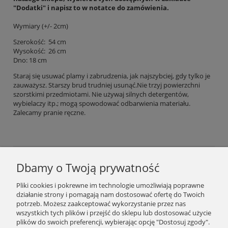
"Dodatki" i napisz to w notatce do zamówienia.
Wymiary (+/- 2cm)
Szerokość: 54 cm
Wysokość: 26 cm
Dno: 18 cm
Staraj się usuwać plamy i zabrudzenia, jak najszybciej, gdy tylko je
zauważysz. Starszy brud trudniej usunąć.Nie trzyj powierzchni
szorstkimi przedmiotami. Nie używaj silnych detergentów,
wybielaczy itp.; mogą spowodować odbarwienia materiału.
Zalecamy pranie ręczne.
Dbamy o Twoją prywatność
Podaj swój adres e-mail, jeżeli chcesz otrzymywać
Pliki cookies i pokrewne im technologie umożliwiają poprawne
informacje o nowościach i promocjach.
działanie strony i pomagają nam dostosować ofertę do Twoich
potrzeb. Możesz zaakceptować wykorzystanie przez nas
wszystkich tych plików i przejść do sklepu lub dostosować użycie
plików do swoich preferencji, wybierając opcję "Dostosuj zgody".
Zapisz się