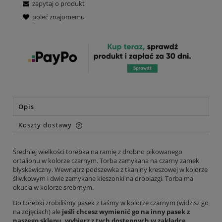
zapytaj o produkt
poleć znajomemu
Opis
Koszty dostawy
Cena nie zawiera ewentualnych kosztów płatności
Średniej wielkości torebka na ramię z drobno pikowanego
ortalionu w kolorze czarnym. Torba zamykana na czarny zamek
błyskawiczny. Wewnątrz podszewka z tkaniny kreszowej w kolorze
śliwkowym i dwie zamykane kieszonki na drobiazgi. Torba ma
okucia w kolorze srebrnym.
Do torebki zrobiliśmy pasek z taśmy w kolorze czarnym (widzisz go
na zdjęciach) ale
j
eśli chcesz wymienić go na inny pasek z
naszego sklepu, wybierz z tych dostępnych w zakładce