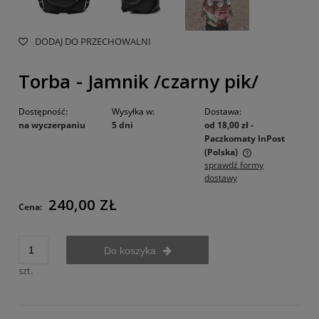
DODAJ DO PRZECHOWALNI
Torba - Jamnik /czarny pik/
Dostępność:
Wysyłka w:
Dostawa:
na wyczerpaniu
5 dni
od 18,00 zł
-
Paczkomaty InPost
(Polska)
sprawdź formy
Cena nie zawiera ewentualnych kosztów płatności
dostawy
240,00 ZŁ
Cena:
Do koszyka
szt.