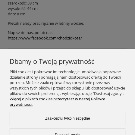
szerokość: 38 cm
wysokość: 44 cm
dno: 8 cm
Plecak należy prać ręcznie w letniej wodzie.
Napisz do nas, polub nas:
https://www.facebook.com/chodziokota/
Dbamy o Twoją prywatność
Podaj swój adres e-mail, jeżeli chcesz otrzymywać
Pliki cookies i pokrewne im technologie umożliwiają poprawne
informacje o nowościach i promocjach.
działanie strony i pomagają nam dostosować ofertę do Twoich
potrzeb. Możesz zaakceptować wykorzystanie przez nas
wszystkich tych plików i przejść do sklepu lub dostosować użycie
plików do swoich preferencji, wybierając opcję "Dostosuj zgody".
Zapisz się
Więcej o plikach cookies przeczytasz w naszej Polityce
prywatności.
Zaakceptuj tylko niezbędne
SKLEP
Dostosuj zgody