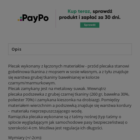
Opis
Plecak wykonany z łączonych materiałów - przód plecaka stanowi
gobelinowa tkanina z mopsem w sosie własnym, a z tyłu znajduje
się warstwa grubej tkaniny bawełnianej w kolorze
czarnym/marmurkowym.
Plecak zamykany jest na metalowy suwak. Wewnątrz
plecaka podszewka z grubej czarnej tkaniny (260 gr, bawełna 30%,
poliester 70%) i zamykana kieszonka na drobiazgi. Pomiędzy
materiałem wierzchnim a podszewką znajduje się warstwa kordury
- materiału nieprzepuszczającego wodę.
Ramiączka plecaka wykonane są z taśmy nośnej (typ taśmy o
splocie wyglądającym jak samochodowe pasy bezpieczeństwa) o
szerokości 4 cm. Możliwa jest regulacja ich długości.
Wymiary (+/-2cm):