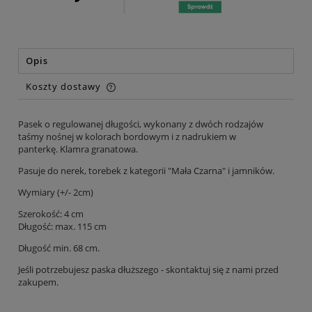
Opis
Koszty dostawy
Cena nie zawiera ewentualnych kosztów płatności
Pasek o regulowanej długości, wykonany z dwóch rodzajów
taśmy nośnej w kolorach bordowym i z nadrukiem w
panterkę. Klamra granatowa.
Pasuje do nerek, torebek z kategorii "Mała Czarna" i jamników.
Wymiary (+/- 2cm)
Szerokość: 4 cm
Długość: max. 115 cm
Długość min. 68 cm.
Jeśli potrzebujesz paska dłuższego - skontaktuj się z nami przed
zakupem.