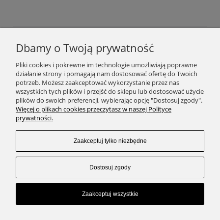
Dbamy o Twoją prywatność
Podaj swój adres e-mail, jeżeli chcesz otrzymywać
Pliki cookies i pokrewne im technologie umożliwiają poprawne
informacje o nowościach i promocjach.
działanie strony i pomagają nam dostosować ofertę do Twoich
potrzeb. Możesz zaakceptować wykorzystanie przez nas
wszystkich tych plików i przejść do sklepu lub dostosować użycie
plików do swoich preferencji, wybierając opcję "Dostosuj zgody".
Zapisz się
Więcej o plikach cookies przeczytasz w naszej Polityce
prywatności.
Zaakceptuj tylko niezbędne
SKLEP
Dostosuj zgody
ZAKUPY
Zaakceptuj wszystkie
KONTAKT