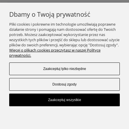
Dbamy o Twoją prywatność
Podaj swój adres e-mail, jeżeli chcesz otrzymywać
Pliki cookies i pokrewne im technologie umożliwiają poprawne
informacje o nowościach i promocjach.
działanie strony i pomagają nam dostosować ofertę do Twoich
potrzeb. Możesz zaakceptować wykorzystanie przez nas
wszystkich tych plików i przejść do sklepu lub dostosować użycie
plików do swoich preferencji, wybierając opcję "Dostosuj zgody".
Zapisz się
Więcej o plikach cookies przeczytasz w naszej Polityce
prywatności.
Zaakceptuj tylko niezbędne
SKLEP
Dostosuj zgody
ZAKUPY
Zaakceptuj wszystkie
KONTAKT
Pokaż pełną wersję strony
Sklep internetowy Shoper.pl