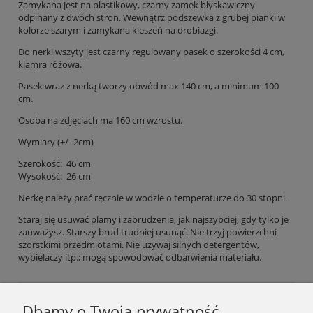
Zamykana jest na plastikowy, czarny zamek błyskawiczny
odpinany z dwóch stron. Wewnątrz podszewka z grubej pianki w
kolorze szarym i zamykana kieszeń na drobiazgi.
Do nerki wszyty jest czarny regulowany pasek o szerokości 4 cm,
klamra różowa.
Pasek wraz z nerką tworzy obwód max 140 cm, a minimum 100
cm.
Osoba na zdjęciach ma 160 cm wzrostu.
Wymiary (+/- 2cm)
Szerokość: 46 cm
Wysokość: 26 cm
Nerkę należy prać ręcznie w wodzie o temperaturze do 30 stopni.
Staraj się usuwać plamy i zabrudzenia, jak najszybciej, gdy tylko je
zauważysz. Starszy brud trudniej usunąć. Nie trzyj powierzchni
szorstkimi przedmiotami. Nie używaj silnych detergentów,
wybielaczy itp.; mogą spowodować odbarwienia materiału.
Dbamy o Twoją prywatność