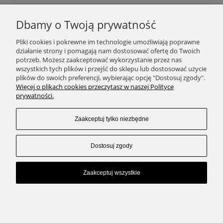
Dbamy o Twoją prywatność
Podaj swój adres e-mail, jeżeli chcesz otrzymywać
Pliki cookies i pokrewne im technologie umożliwiają poprawne
informacje o nowościach i promocjach.
działanie strony i pomagają nam dostosować ofertę do Twoich
potrzeb. Możesz zaakceptować wykorzystanie przez nas
wszystkich tych plików i przejść do sklepu lub dostosować użycie
plików do swoich preferencji, wybierając opcję "Dostosuj zgody".
Zapisz się
Więcej o plikach cookies przeczytasz w naszej Polityce
prywatności.
Zaakceptuj tylko niezbędne
SKLEP
Dostosuj zgody
ZAKUPY
Zaakceptuj wszystkie
KONTAKT
Pokaż pełną wersję strony
Sklep internetowy Shoper.pl