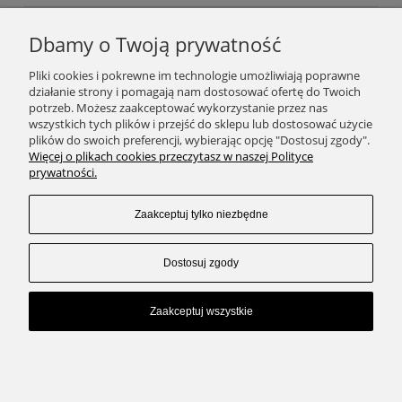
Dbamy o Twoją prywatność
Podaj swój adres e-mail, jeżeli chcesz otrzymywać
Pliki cookies i pokrewne im technologie umożliwiają poprawne
informacje o nowościach i promocjach.
działanie strony i pomagają nam dostosować ofertę do Twoich
potrzeb. Możesz zaakceptować wykorzystanie przez nas
wszystkich tych plików i przejść do sklepu lub dostosować użycie
plików do swoich preferencji, wybierając opcję "Dostosuj zgody".
Zapisz się
Więcej o plikach cookies przeczytasz w naszej Polityce
prywatności.
Zaakceptuj tylko niezbędne
SKLEP
Dostosuj zgody
ZAKUPY
Zaakceptuj wszystkie
KONTAKT
Pokaż pełną wersję strony
Sklep internetowy Shoper.pl