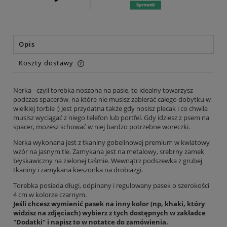
Opis
Koszty dostawy
Cena nie zawiera ewentualnych kosztów płatności
Nerka - czyli torebka noszona na pasie, to idealny towarzysz
podczas spacerów, na które nie musisz zabierać całego dobytku w
wielkiej torbie :) Jest przydatna także gdy nosisz plecak i co chwila
musisz wyciągać z niego telefon lub portfel. Gdy idziesz z psem na
spacer, możesz schować w niej bardzo potrzebne woreczki.
Nerka wykonana jest z tkaniny gobelinowej premium w kwiatowy
wzór na jasnym tle. Zamykana jest na metalowy, srebrny zamek
błyskawiczny na zielonej taśmie. Wewnątrz podszewka z grubej
tkaniny i zamykana kieszonka na drobiazgi.
Torebka posiada długi, odpinany i regulowany pasek o szerokości
4 cm w kolorze czarnym.
Jeśli chcesz wymienić pasek na inny kolor (np, khaki, który
widzisz na zdjęciach) wybierz z tych dostępnych w zakładce
"Dodatki" i napisz to w notatce do zamówienia.