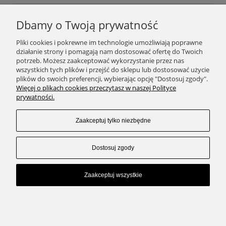
Dbamy o Twoją prywatność
Podaj swój adres e-mail, jeżeli chcesz otrzymywać
Pliki cookies i pokrewne im technologie umożliwiają poprawne
informacje o nowościach i promocjach.
działanie strony i pomagają nam dostosować ofertę do Twoich
potrzeb. Możesz zaakceptować wykorzystanie przez nas
wszystkich tych plików i przejść do sklepu lub dostosować użycie
plików do swoich preferencji, wybierając opcję "Dostosuj zgody".
Zapisz się
Więcej o plikach cookies przeczytasz w naszej Polityce
prywatności.
Zaakceptuj tylko niezbędne
SKLEP
Dostosuj zgody
ZAKUPY
Zaakceptuj wszystkie
KONTAKT
Pokaż pełną wersję strony
Sklep internetowy Shoper.pl