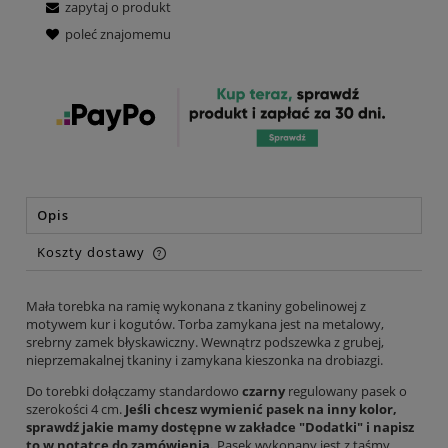
zapytaj o produkt
poleć znajomemu
Opis
Koszty dostawy
Cena nie zawiera ewentualnych kosztów płatności
Mała torebka na ramię wykonana z tkaniny gobelinowej z
motywem kur i kogutów. Torba zamykana jest na metalowy,
srebrny zamek błyskawiczny. Wewnątrz podszewka z grubej,
nieprzemakalnej tkaniny i zamykana kieszonka na drobiazgi.
Do torebki dołączamy standardowo
czarny
regulowany pasek o
szerokości 4 cm.
Jeśli chcesz wymienić pasek na inny kolor,
sprawdź jakie mamy dostępne w zakładce "Dodatki" i napisz
to w notatce do zamówienia.
Pasek wykonany jest z taśmy