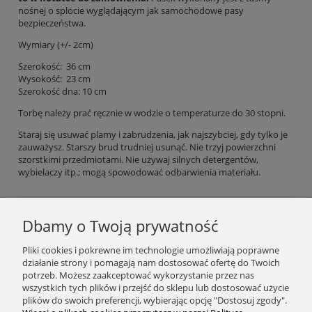
nośnej o splocie wyglądającym jak samochodowe pasy
bezpieczeństwa.
Wymiary (+/- 2cm)
Szerokość: 36 cm
Wysokość: 23 cm
Szerokość dna: 10 cm
Torbę należy prać ręcznie w wodzie o temperaturze do 30 stopni.
Staraj się usuwać plamy i zabrudzenia, jak najszybciej, gdy tylko je
zauważysz. Starszy brud trudniej usunąć. Nie trzyj powierzchni
szorstkimi przedmiotami. Nie używaj silnych detergentów,
wybielaczy itp.; mogą spowodować odbarwienia materiału.
Dbamy o Twoją prywatność
Podaj swój adres e-mail, jeżeli chcesz otrzymywać
Pliki cookies i pokrewne im technologie umożliwiają poprawne
informacje o nowościach i promocjach.
działanie strony i pomagają nam dostosować ofertę do Twoich
potrzeb. Możesz zaakceptować wykorzystanie przez nas
wszystkich tych plików i przejść do sklepu lub dostosować użycie
plików do swoich preferencji, wybierając opcję "Dostosuj zgody".
Zapisz się