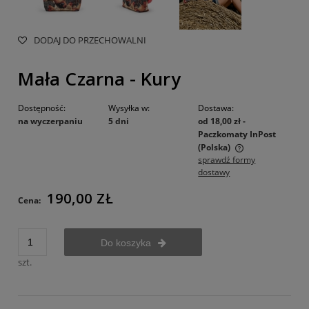
DODAJ DO PRZECHOWALNI
Mała Czarna - Kury
Dostępność:
Wysyłka w:
Dostawa:
na wyczerpaniu
5 dni
od 18,00 zł
-
Paczkomaty InPost
(Polska)
sprawdź formy
Cena nie zawiera ewentualnych kosztów płatności
dostawy
190,00 ZŁ
Cena:
Do koszyka
szt.