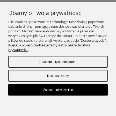
Dbamy o Twoją prywatność
Podaj swój adres e-mail, jeżeli chcesz otrzymywać
Pliki cookies i pokrewne im technologie umożliwiają poprawne
informacje o nowościach i promocjach.
działanie strony i pomagają nam dostosować ofertę do Twoich
potrzeb. Możesz zaakceptować wykorzystanie przez nas
wszystkich tych plików i przejść do sklepu lub dostosować użycie
plików do swoich preferencji, wybierając opcję "Dostosuj zgody".
Zapisz się
Więcej o plikach cookies przeczytasz w naszej Polityce
prywatności.
Zaakceptuj tylko niezbędne
SKLEP
Dostosuj zgody
ZAKUPY
Zaakceptuj wszystkie
KONTAKT
Pokaż pełną wersję strony
Sklep internetowy Shoper.pl