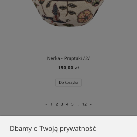
Nerka - Praptaki /2/
190,00 zł
Do koszyka
«
1
2
3
4
5
...
12
»
Dbamy o Twoją prywatność
Podaj swój adres e-mail, jeżeli chcesz otrzymywać